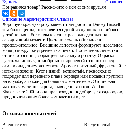
Купить
Сравнить
Понравился товар? Расскажите о нем своим друзьям:
Описание
Характеристики
Отзывы
Хорошую красную розу вывести непросто, и Darcey Bussell
тем более ценна, что является одной из лучших и наиболее
устойчивых к болезням красных роз, выведенных на
сегодняшний момент. Цветение очень обильное и
продолжительное. Внешние лепестки формируют идеальное
кольцо вокруг внутренней чашечки. Постепенно лепестки
отгибаются вниз, формируя идеальную розетку. Окраска
густо-малиновая, приобретает сиреневый оттенок перед
самым опадением лепестков. Аромат приятный, фруктовый, с
нотками зелени. Куст низкий, ветвистый, превосходно
подойдет для переднего плана бордера или посадки группой
на клумбе, а также для большого контейнера. Это первая
махровая малиновая роза, выведенная после William
Shakespeare 2000 и она превосходно подойдет для садоводов,
предпочитающих более компактный куст.
Отзывы покупателей
Введите имя:
Введите email: