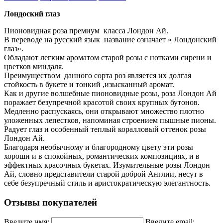
Лондоский глаз
Пионовидная роза премиум класса Лондон Ай.
В переводе на русский язык название означает » Лондонский
глаз».
Обладают легким ароматом старой розы с нотками сирени и
цветков миндаля.
Преимуществом данного сорта роз является их долгая
стойкость в букете и тонкий ,изысканный аромат.
Как и другие волшебные пионовидные розы, роза Лондон Ай
поражает безупречной красотой своих крупных бутонов.
Медленно распускаясь, они открывают множество плотно
уложенных лепестков, напоминая строением пышные пионы.
Радует глаз и особенный теплый коралловый оттенок розы
Лондон Ай.
Благодаря необычному и благородному цвету эти розы
хороши и в спокойных, романтических композициях, и в
эффектных красочных букетах. Изумительные розы Лондон
Ай, словно представители старой доброй Англии, несут в
себе безупречный стиль и аристократическую элегантность.
Отзывы покупателей
Введите имя:
Введите email: