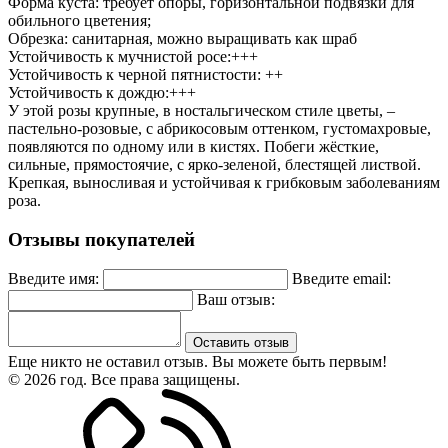
Форма куста: требует опоры, горизонтальной подвязки для
обильного цветения;
Обрезка: санитарная, можно выращивать как шраб
Устойчивость к мучнистой росе:+++
Устойчивость к черной пятнистости: ++
Устойчивость к дождю:+++
У этой розы крупные, в ностальгическом стиле цветы, –
пастельно-розовые, с абрикосовым оттенком, густомахровые,
появляются по одному или в кистях. Побеги жёсткие,
сильные, прямостоячие, с ярко-зеленой, блестящей листвой.
Крепкая, выносливая и устойчивая к грибковым заболеваниям
роза.
Отзывы покупателей
Введите имя:
Введите email:
Ваш отзыв:
Оставить отзыв
Еще никто не оставил отзыв. Вы можете быть первым!
© 2026 год. Все права защищены.