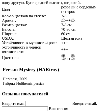
одну другую. Куст средней высоты, широкий.
розовый с бордовым
Цвет:
центром
Кол-во цветков на стебле:
3-5
Аромат:
++
Размер цветка:
7-8 см
Высота:
70-80 см
Ширина:
60 см
USDA:
Шестая зона
Устойчивость к мучнистой росе:
+++
Устойчивость к черной
+++
пятнистости:
Цветение:
++
Persian Mystery (HARtroy)
Harkness, 2009
Гибрид Hulthemia persica
Отзывы покупателей
Введите имя:
Введите email:
Ваш отзыв: