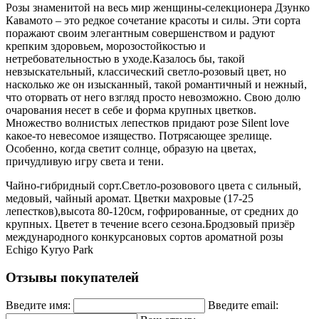
Розы знаменитой на весь мир женщины-селекционера Дзунко
Кавамото – это редкое сочетание красоты и силы. Эти сорта
поражают своим элегантным совершенством и радуют
крепким здоровьем, морозостойкостью и
нетребовательностью в уходе.Казалось бы, такой
невзыскательный, классический светло-розовый цвет, но
насколько же он изысканный, такой романтичный и нежный,
что оторвать от него взгляд просто невозможно. Свою долю
очарования несет в себе и форма крупных цветков.
Множество волнистых лепестков придают розе Silent love
какое-то невесомое изящество. Потрясающее зрелище.
Особенно, когда светит солнце, образую на цветах,
причудливую игру света и тени.
Чайно-гибридный сорт.Светло-розовового цвета с сильный,
медовый, чайный аромат. Цветки махровые (17-25
лепестков),высота 80-120см, гофрированные, от средних до
крупных. Цветет в течение всего сезона.Бродзовый призёр
международного конкурсановых сортов ароматной розы
Echigo Kyryo Park
Отзывы покупателей
Введите имя:
Введите email: