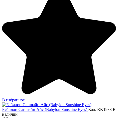
В избранное
Бэбилон Саншайн Айс (Babylon Sunshine Eyes)
Код: RK1988
В
наличии