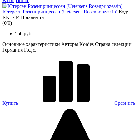
В избранное
Ютерсен Розенпринцессен (Uetersens Rosenprinzessin)
Код:
RK1734
В наличии
(
0
/
0
)
550 руб.
Основные характеристики Авторы Kordes Страна селекции
Германия Год с...
Купить
Сравнить