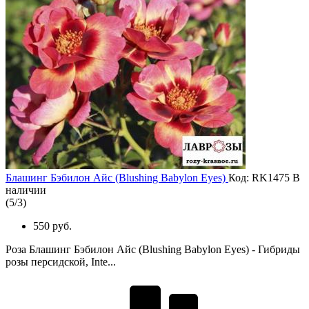
Блашинг Бэбилон Айc (Blushing Babylon Eyes)
Код: RK1475
В
наличии
(
5
/
3
)
550 руб.
Роза Блашинг Бэбилон Айc (Blushing Babylon Eyes) - Гибриды
розы персидской, Inte...