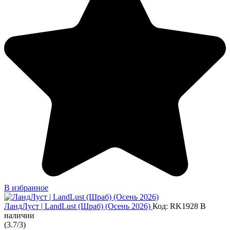
В избранное
ЛандЛуст | LandLust (Шраб) (Осень 2026)
Код: RK1928
В
наличии
(
3.7
/
3
)