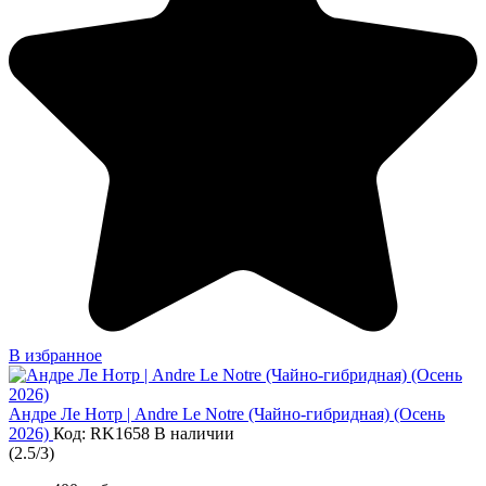
В избранное
Андре Ле Нотр | Andre Le Notre (Чайно-гибридная) (Осень
2026)
Код: RK1658
В наличии
(
2.5
/
3
)