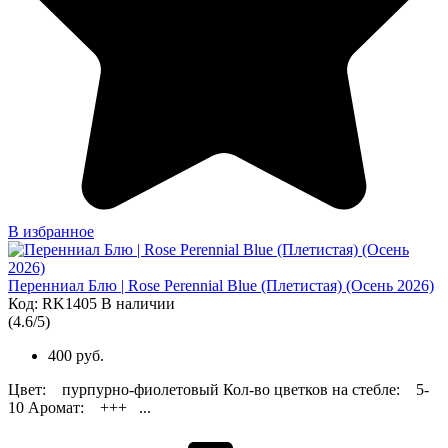
В избранное
Перенниал Блю | Rose Perennial Blue (Плетистая) (Осень 2026)
Код: RK1405
В наличии
(
4.6
/
5
)
400 руб.
Цвет: пурпурно-фиолетовый Кол-во цветков на стебле: 5-
10 Аромат: +++ ...