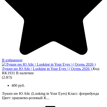
В избранное
Лукин ин Ю Айс | Looking in Your Eyes | ( Осень 2026 )
Код:
RK1931
В наличии
(
2.8
/
3
)
400 руб.
Лукин ин Ю Айс (Looking in Your Eyes) Класс: флорибунда
Цвет: оранжево-розовый К...