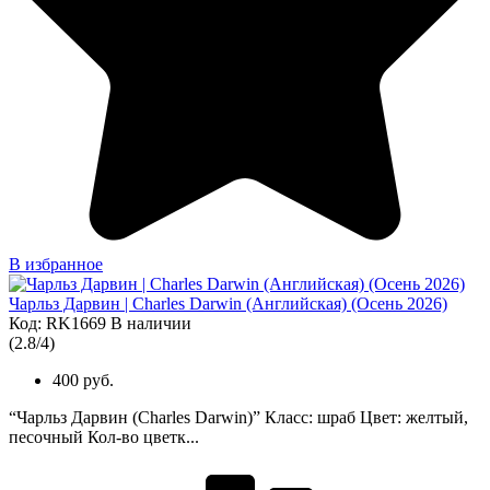
В избранное
Чарльз Дарвин | Charles Darwin (Английская) (Осень 2026)
Код: RK1669
В наличии
(
2.8
/
4
)
400 руб.
“Чарльз Дарвин (Charles Darwin)” Класс: шраб Цвет: желтый,
песочный Кол-во цветк...