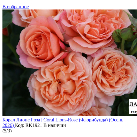
В избранное
Корал Лионс Роза | Coral Lions-Rose (Флорибунда) (Осень
2026)
Код: RK1921
В наличии
(
5
/
3
)