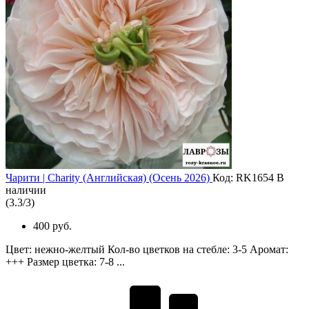
Чарити | Charity (Английская) (Осень 2026)
Код: RK1654
В
наличии
(
3.3
/
3
)
400 руб.
Цвет: нежно-желтый Кол-во цветков на стебле: 3-5 Аромат:
+++ Размер цветка: 7-8 ...