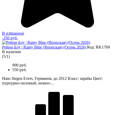
В избранное
-350 руб.
Рейни Блу | Rainy Blue (Японская) (Осень 2026)
Код: RK1769
В наличии
(
5
/
1
)
900 руб.
550 руб.
Hans Jürgen Evers, Германия, до 2012 Класс: шрабы Цвет:
пурпурно-лиловый, нежно-...