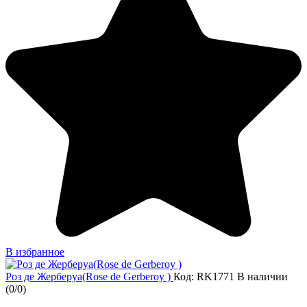
В избранное
Роз де Жерберуа(Rose de Gerberoy )
Код: RK1771
В наличии
(
0
/
0
)