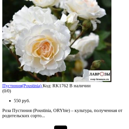
Пустиния(Poustinia)
Код: RK1762
В наличии
(
0
/
0
)
550 руб.
Роза Пустиния (Poustinia, ORYbie) – культура, полученная от
родительских сорто...