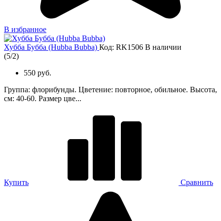
В избранное
Хубба Бубба (Hubba Bubba)
Код: RK1506
В наличии
(
5
/
2
)
550 руб.
Группа: флорибунды. Цветение: повторное, обильное. Высота,
см: 40-60. Размер цве...
Купить
Сравнить